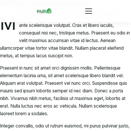
10 Tips for what to do downtown
Ir al contenido principal
auris vel tortor accumsan, faucibus orci non, varius
M
turpis. Aenean ac eros libero. Quisque quis sapien in
ante scelerisque volutpat. Cras et libero iaculis,
consequat nisi nec, tristique metus. Praesent eu odio in
velit maximus accumsan vitae id lectus. Aenean
ullamcorper vitae tortor vitae blandit. Nullam placerat eleifend
metus, at tempus lacus suscipit non.
Praesent in nunc sit amet orci dignissim mollis. Pellentesque
elementum lacinia urna, sit amet scelerisque libero blandit vel.
Aliquam erat volutpat. Praesent vel nunc orci. Suspendisse quis
mauris sed ipsum lobortis semper id nec diam. Donec a porta
nibh. Vivamus nibh metus, facilisis ut maximus eget, lobortis at
erat. Nulla luctus nec eros ac vehicula. Nullam scelerisque
laoreet lorem a sodales.
Integer convallis, odio ut rutrum euismod, mi purus pulvinar justo,