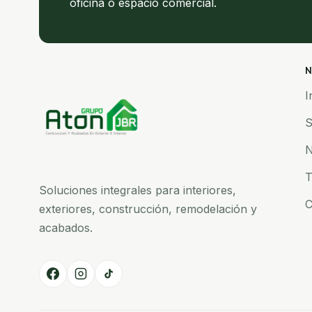
oficina o espacio comercial.
N
I
S
N
T
Soluciones integrales para interiores,
C
exteriores, construcción, remodelación y
acabados.