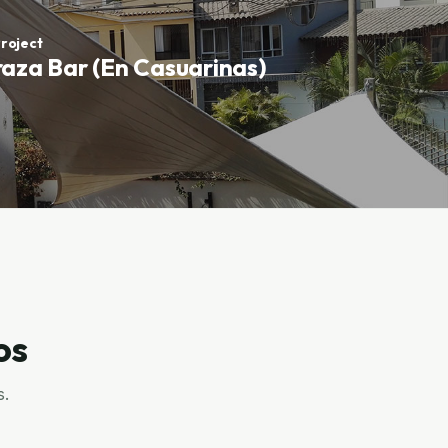
roject
raza Bar (En Casuarinas)
os
s.