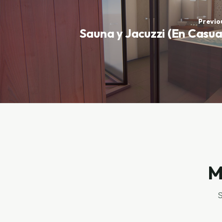
Previo
Sauna y Jacuzzi (En Casua
M
S