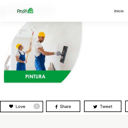
pintura
Ir al contenido principal
Inicio
Love
Share
Tweet
0