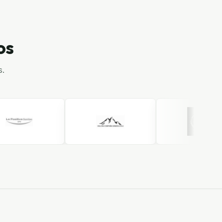
os
s.