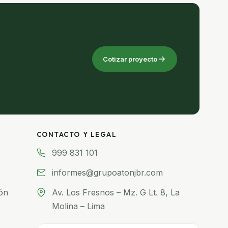
Cotizar proyecto
CONTACTO Y LEGAL
999 831 101
informes@grupoatonjbr.com
ón
Av. Los Fresnos – Mz. G Lt. 8, La
Molina – Lima