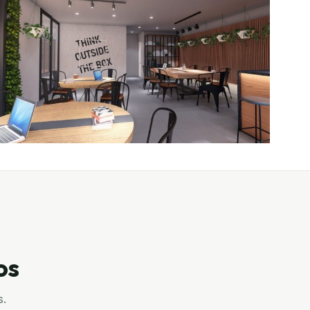
os
s.